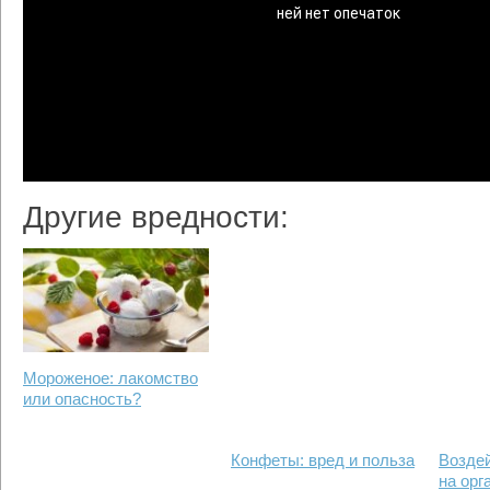
Другие вредности:
Мороженое: лакомство
или опасность?
Конфеты: вред и польза
Возде
на орг