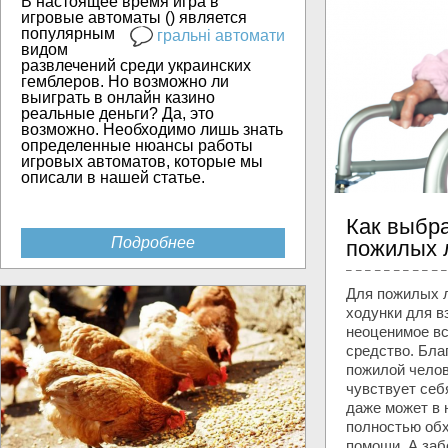
В настоящее время игра в
игровые автоматы (
) является
популярным
гральні автомати
видом
развлечений среди украинских
гемблеров. Но возможно ли
выиграть в онлайн казино
реальные деньги? Да, это
возможно. Необходимо лишь знать
определенные нюансы работы
игровых автоматов, которые мы
описали в нашей статье.
Как выбра
Подробнее
пожилых 
Для пожилых л
ходунки для в
неоценимое в
средство. Бла
пожилой челов
чувствует себ
даже может в 
полностью обх
помощи. А заб