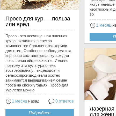
могут меньше 
неотложным д
во
Просо для кур — польза
или вред
1 месяц
н
Просо - это неочищенная пшенная
П
крупа, входящая в состав
компонентов большинства кормов
для птиц. Особенно необходима эта
зерновая составляющая курам для
повышения яйценоскости. Именно
поэтому эта культура очень
востребована у птицеводов, и
сельхозпроизводители охотно
занимаются выращиванием семян
проса на своих угодьях. Просо для
кур легко можно
1 месяц
назад
0 ответов
Лазерная
Подробнее
для женщ