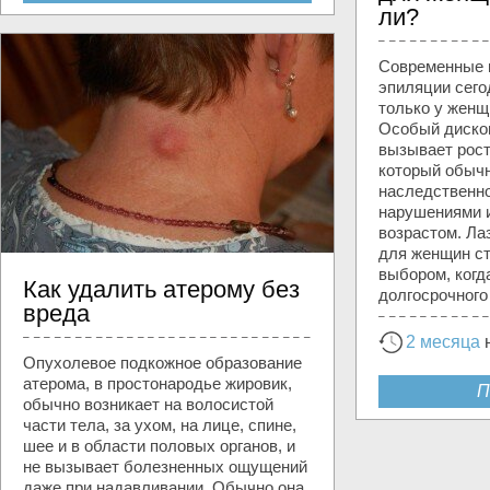
ли?
Современные 
эпиляции сего
только у женщ
Особый диско
вызывает рост
который обычн
наследственн
нарушениями и
возрастом. Ла
для женщин с
выбором, когд
Как удалить атерому без
долгосрочного
вреда
2 месяца
Опухолевое подкожное образование
атерома, в простонародье жировик,
П
обычно возникает на волосистой
части тела, за ухом, на лице, спине,
шее и в области половых органов, и
не вызывает болезненных ощущений
даже при надавливании. Обычно она