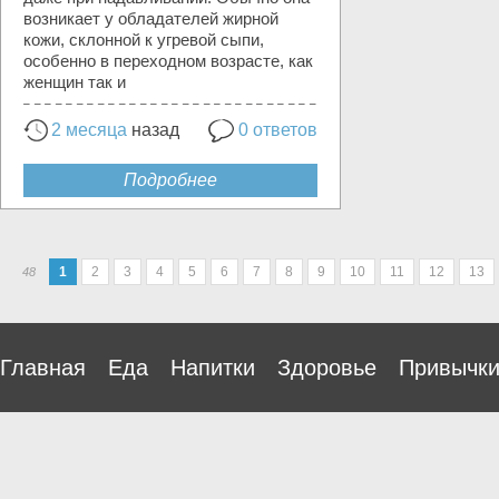
возникает у обладателей жирной
кожи, склонной к угревой сыпи,
особенно в переходном возрасте, как
женщин так и
2 месяца
назад
0 ответов
Подробнее
1
2
3
4
5
6
7
8
9
10
11
12
13
48
Главная
Еда
Напитки
Здоровье
Привычк