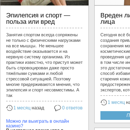
Эпилепсия и спорт —
Вреден ли
польза или вред
лица
Занятия спортом всегда сопряжены
Сегодня всё 
не только с физическими нагрузками
создания прив
на все мышцы. Не меньшее
сохранения м
воздействие оказывается и на
косметически
нервную систему организма. Из
проведения це
практики известно, что приступ может
в том числе и
быть спровоцирован даже просто
это достаточн
тяжёлыми сумками и любой
способ избави
стрессовой ситуацией. Поэтому
старения кожи
многие придерживаются мнения, что
предостереже
эпилепсия и спорт несовместимы. А
экспертов, ко
так
1 месяц
н
1 месяц
назад
0 ответов
П
Можно ли выиграть в онлайн
казино?