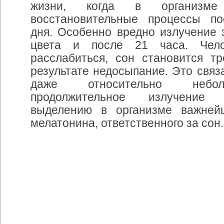
жизни
,
когда
в
организме
восстановительные
процессы
по
дня
.
Особенно
вредно
излучение
цвета
и
после
21
часа
.
Чел
расслабиться
,
сон
становится
т
результате
недосыпание
.
Это
связ
даже
относительно
небо
продолжительное
излучение
выделению
в
организме
важней
мелатонина
,
ответственного
за
сон
.