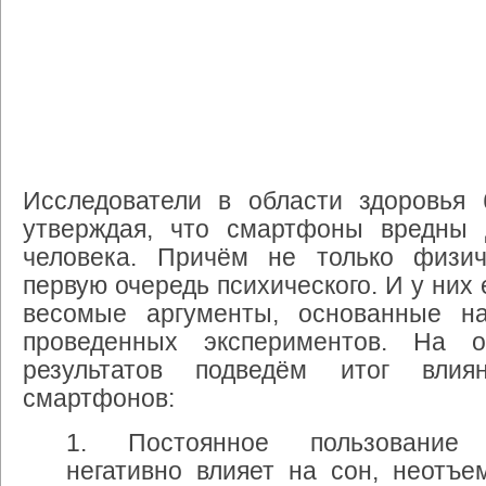
Исследователи
в
области
здоровья
утверждая
,
что
смартфоны
вредны
человека
.
Причём
не
только
физич
первую
очередь
психического
.
И
у
них
весомые
аргументы
,
основанные
н
проведенных
экспериментов
.
На
о
результатов
подведём
итог
влия
смартфонов
:
1. Постоянное
пользование
негативно
влияет
на
сон
,
неотъе