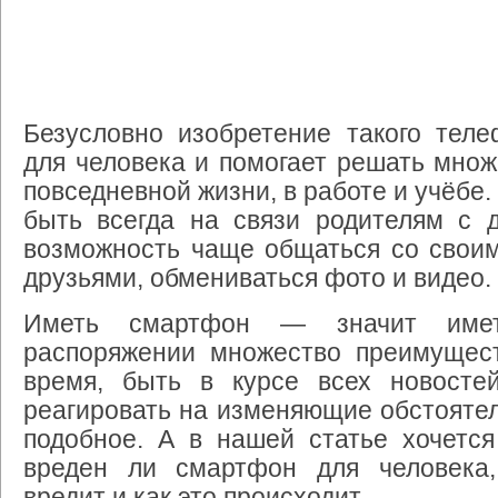
Безусловно
изобретение
такого
теле
для
человека
и
помогает
решать
множ
повседневной
жизни
,
в
работе
и
учёбе
быть
всегда
на
связи
родителям
с
возможность
чаще
общаться
со
свои
друзьями
,
обмениваться
фото
и
видео
.
Иметь
смартфон
—
значит
име
распоряжении
множество
преимущес
время
,
быть
в
курсе
всех
новосте
реагировать
на
изменяющие
обстояте
подобное
.
А
в
нашей
статье
хочется
вреден
ли
смартфон
для
человека
вредит
и
как
это
происходит
.