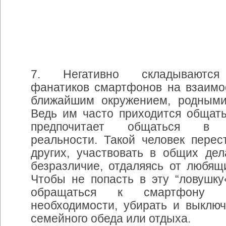
7. Негативно
складываются
фанатиков
смартфонов
на
взаимо
ближайшим
окружением
,
родным
Ведь
им
часто
приходится
общать
предпочитает
общаться
в
реальности
.
Такой
человек
перес
других
,
участвовать
в
общих
дел
безразличие
,
отдаляясь
от
любящ
Чтобы
не
попасть
в
эту
“
ловушку
обращаться
к
смартфону
необходимости
,
убирать
и
выключ
семейного
обеда
или
отдыха
.