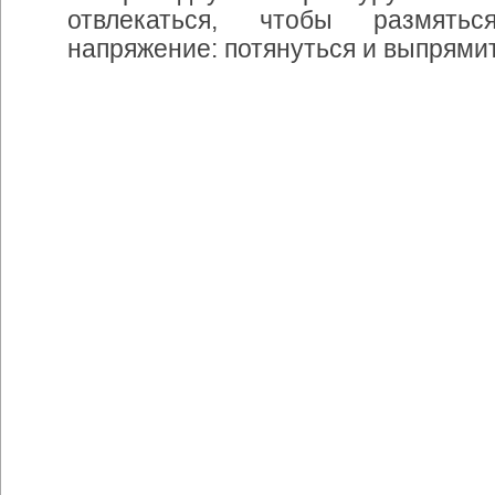
отвлекаться
,
чтобы
размятьс
напряжение
:
потянуться
и
выпрями