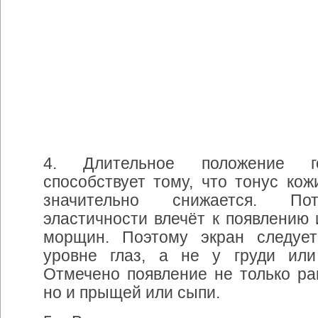
4. Длительное
положение
способствует
тому
,
что
тонус
кож
значительно
снижается
.
По
эластичности
влечёт
к
появлению
морщин
.
Поэтому
экран
следует
уровне
глаз
,
а
не
у
груди
или
Отмечено
появление
не
только
ра
но
и
прыщей
или
сыпи
.