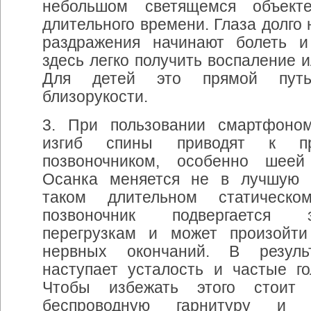
небольшом
светящемся
объект
длительного
времени
.
Глаза
долго
раздражения
начинают
болеть
и
здесь
легко
получить
воспаление
и
Для
детей
это
прямой
пут
близорукости
.
3. При
пользовании
смартфоно
изгиб
спины
приводят
к
п
позвоночником
,
особенно
шеей
Осанка
меняется
не
в
лучшую
таком
длительном
статическо
позвоночник
подвергается
перегрузкам
и
может
произойти
нервных
окончаний
.
В
резуль
наступает
усталость
и
частые
г
Чтобы
избежать
этого
стоит
беспроводную
гарнитуру
и