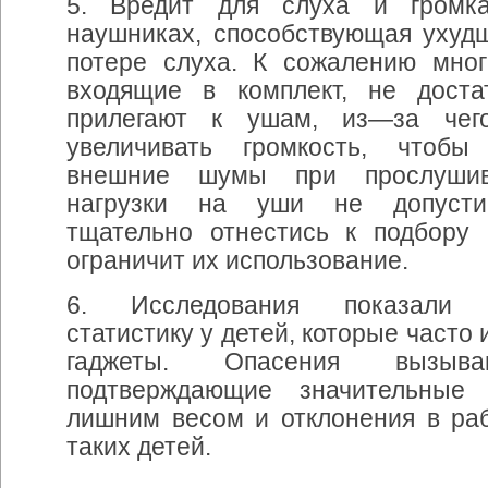
5. Вредит
для
слуха
и
громк
наушниках
,
способствующая
ухуд
потере
слуха
.
К
сожалению
мног
входящие
в
комплект
,
не
доста
прилегают
к
ушам
,
из
—
за
чег
увеличивать
громкость
,
чтобы
внешние
шумы
при
прослуши
нагрузки
на
уши
не
допуст
тщательно
отнестись
к
подбору
ограничит
их
использование
.
6. Исследования
показали
статистику
у
детей
,
которые
часто
гаджеты
.
Опасения
вызыва
подтверждающие
значительные
лишним
весом
и
отклонения
в
ра
таких
детей
.