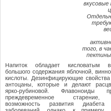
вкусовые 
ц
Отдельн
требу
ве
активн
того, в ч
пектины
Напиток обладает кисловатым в
большого содержания яблочной, винн
кислоты. Дезинфицирующие свойства
антоцаны, которые и делают расцв
ярко-рубиновой. Флавоноиды пр
преждевременное старение,
возможность развития диабета
заболеваний, однако, к примеру,