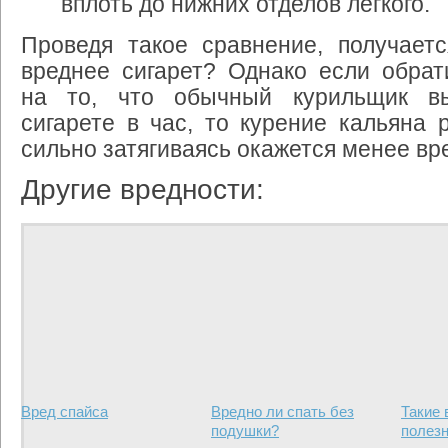
вплоть
до
нижних
отделов
легкого
.
Проведя
такое
сравнение
,
получаетс
вреднее
сигарет
?
Однако
если
обрат
на
то
,
что
обычный
курильщик
в
сигарете
в
час
,
то
курение
кальяна
сильно
затягиваясь
окажется
менее
вр
Другие вредности:
Вред спайса
Вредно ли спать без
Такие
подушки?
полез