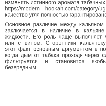
изменять
истинного
аромата
табачных
https
://
modern
—
hookah
.
com
/
category
/
ug
качество
угля
полностью
гарантирован
Основное
различие
между
кальяном
заключается
в
наличие
в
кальяне
жидкости
.
Его
роль
чаще
выполняет
или
с
вином
.
Сторонники
кальянок
этот
факт
основным
аргументом
в
по
когда
дым
от
табака
проходя
через
с
фильтруется
и
становится
якоб
безвредным
.