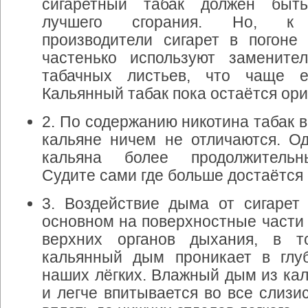
сигаретный
табак
должен
быть
лучшего
сгорания
.
Но
,
к
производители
сигарет
в
погоне
частенько
используют
замените
табачных
листьев
,
что
чаще
Кальянный
табак
пока
остаётся
ор
2
.
По
содержанию
никотина
табак
в
кальяне
ничем
не
отличаются
.
Од
кальяна
более
продолжительн
Судите
сами
где
больше
достаётся
3
.
Воздействие
дыма
от
сигарет
основном
на
поверхностные
части
верхних
органов
дыхания
,
в
т
кальянный
дым
проникает
в
глу
наших
лёгких
.
Влажный
дым
из
ка
и
легче
впитывается
во
все
слизи