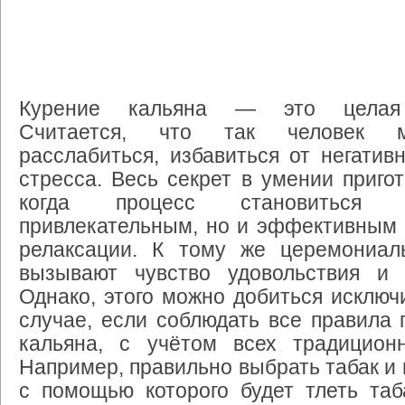
Курение
кальяна
—
это
целая
Считается
,
что
так
человек
расслабиться
,
избавиться
от
негатив
стресса
.
Весь
секрет
в
умении
приго
когда
процесс
становиться
привлекательным
,
но
и
эффективным
релаксации
.
К
тому
же
церемониал
вызывают
чувство
удовольствия
и
Однако
,
этого
можно
добиться
исключ
случае
,
если
соблюдать
все
правила
кальяна
,
с
учётом
всех
традицион
Например
,
правильно
выбрать
табак
и
с
помощью
которого
будет
тлеть
таб