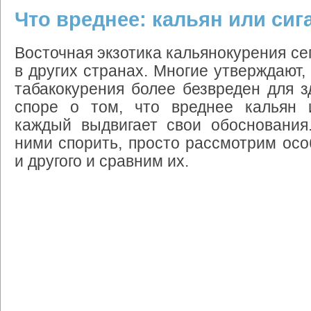
Что вреднее: кальян или си
Восточная
экзотика
кальянокурения
се
в
других
странах
.
Многие
утверждают
табакокурения
более
безвреден
для
з
споре
о
том
,
что
вреднее
кальян
каждый
выдвигает
свои
обоснования
ними
спорить
,
просто
рассмотрим
осо
и
другого
и
сравним
их
.