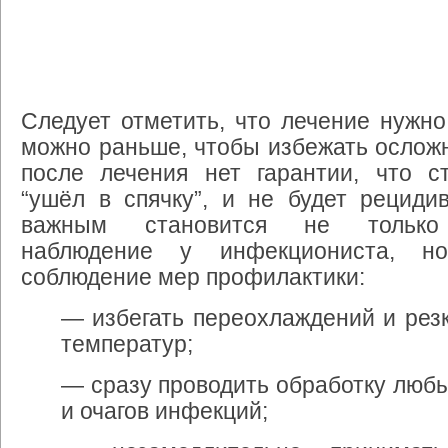
Следует
отметить
,
что
лечение
нужно
можно
раньше
,
чтобы
избежать
ослож
после
лечения
нет
гарантии
,
что
с
“
ушёл
в
спячку
”,
и
не
будет
рециди
важным
становится
не
только
наблюдение
у
инфекциониста
,
н
соблюдение
мер
профилактики
:
—
избегать
переохлаждений
и
рез
температур
;
—
сразу
проводить
обработку
люб
и
очагов
инфекций
;