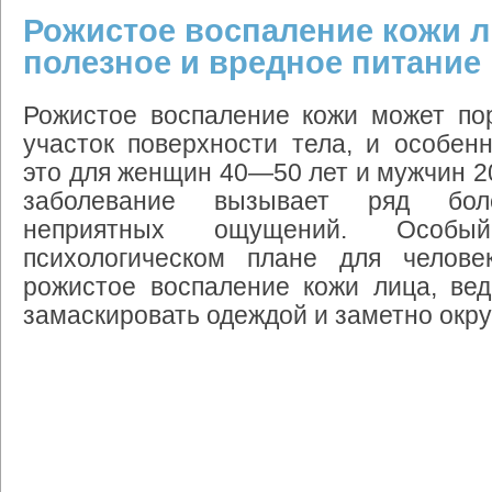
Рожистое воспаление кожи л
полезное и вредное питание
Рожистое
воспаление
кожи
может
по
участок
поверхности
тела
,
и
особен
это
для
женщин
40
—
50
лет
и
мужчин
2
заболевание
вызывает
ряд
бол
неприятных
ощущений
.
Особый
психологическом
плане
для
челове
рожистое
воспаление
кожи
лица
,
вед
замаскировать
одеждой
и
заметно
окр