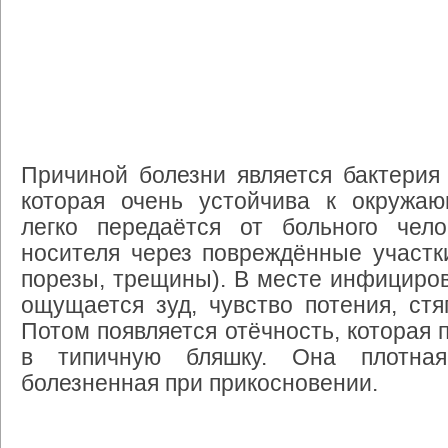
Причиной
болезни
является
бактерия
которая
очень
устойчива
к
окружа
легко
передаётся
от
больного
чело
носителя
через
повреждённые
участк
порезы
,
трещины
).
В
месте
инфициро
ощущается
зуд
,
чувство
потения
,
стя
Потом
появляется
отёчность
,
которая
в
типичную
бляшку
.
Она
плотная
болезненная
при
прикосновении
.