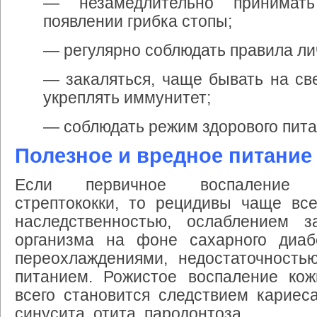
—
незамедлительно
принимать
появлении
грибка
стопы
;
—
регулярно
соблюдать
правила
ли
—
закаляться
,
чаще
бывать
на
св
укреплять
иммунитет
;
—
соблюдать
режим
здорового
пит
Полезное
и
вредное
питание
Если
первичное
воспаление
стрептококки
,
то
рецидивы
чаще
все
наследственностью
,
ослаблением
з
организма
на
фоне
сахарного
диаб
переохлаждениями
,
недостаточность
питанием
.
Рожистое
воспаление
кож
всего
становится
следствием
кариес
синусита
,
отита
,
пародонтоза
.