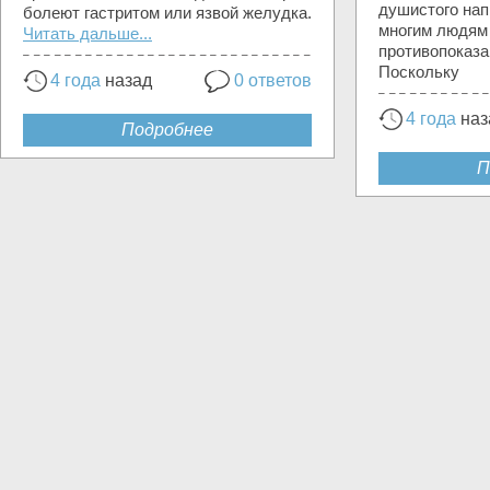
душистого напи
болеют гастритом или язвой желудка.
многим людям 
Читать дальше...
противопоказа
Поскольку
4 года
назад
0 ответов
4 года
наз
Подробнее
П