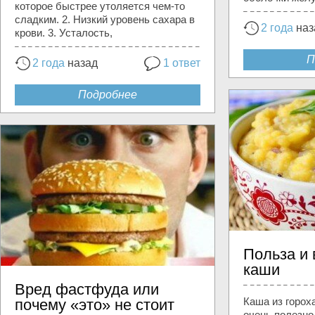
которое быстрее утоляется чем-то
сладким. 2. Низкий уровень сахара в
2 года
наз
крови. 3. Усталость,
П
2 года
назад
1 ответ
Подробнее
Польза и 
каши
Вред фастфуда или
Каша из гороха
почему «это» не стоит
очень полезно