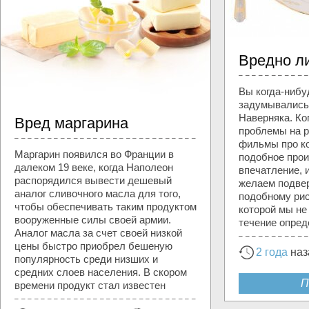
Вредно л
Вы когда-нибу
задумывались,
Наверняка. Ко
Вред маргарина
проблемы на р
фильмы про ко
Маргарин появился во Франции в
подобное прои
далеком 19 веке, когда Наполеон
впечатление, 
распорядился вывести дешевый
желаем подвер
аналог сливочного масла для того,
подобному рис
чтобы обеспечивать таким продуктом
которой мы не
вооруженные силы своей армии.
течение опред
Аналог масла за счет своей низкой
цены быстро приобрел бешеную
2 года
наз
популярность среди низших и
средних слоев населения. В скором
П
времени продукт стал известен