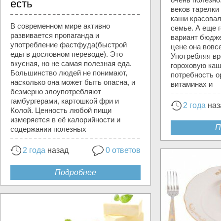
есть
веков тарелки
каши красовал
В современном мире активно
семье. А еще г
развивается пропаганда и
вариант бюдже
употребление фастфуда(быстрой
цене она вовс
еды в дословном переводе). Это
Употребляя вр
вкусная, но не самая полезная еда.
гороховую каш
Большинство людей не понимают,
потребность о
насколько она может быть опасна, и
витаминах и
безмерно злоупотребляют
гамбургерами, картошкой фри и
2 года
наз
Колой. Ценность любой пищи
измеряется в её калорийности и
П
содержании полезных
2 года
назад
0 ответов
Подробнее