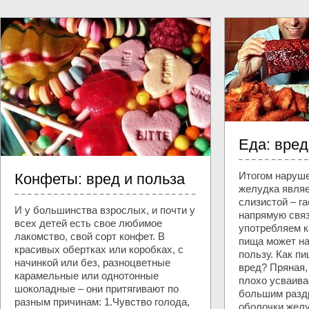
Еда: вред
Итогом наруш
Конфеты: вред и польза
желудка являе
слизистой – г
И у большинства взрослых, и почти у
напрямую связ
всех детей есть свое любимое
употребляем 
лакомство, свой сорт конфет. В
пища может нан
красивых обертках или коробках, с
пользу. Как п
начинкой или без, разноцветные
вред? Пряная,
карамельные или однотонные
плохо усваива
шоколадные – они притягивают по
большим разд
разным причинам: 1.Чувство голода,
оболочки желу