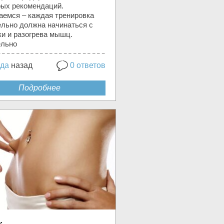
рых рекомендаций.
аемся – каждая тренировка
ельно должна начинаться с
ки и разогрева мышц.
льно
ода
назад
0 ответов
Подробнее