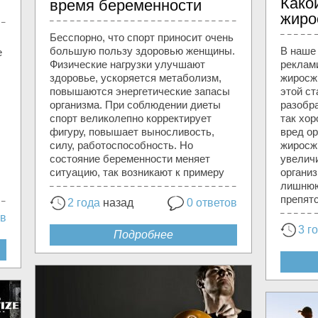
Како
время беременности
жиро
Бесспорно, что спорт приносит очень
большую пользу здоровью женщины.
В наше
е
Физические нагрузки улучшают
реклам
здоровье, ускоряется метаболизм,
жиросж
повышаются энергетические запасы
этой с
организма. При соблюдении диеты
разобра
спорт великолепно корректирует
так хор
фигуру, повышает выносливость,
вред о
силу, работоспособность. Но
жиросж
состояние беременности меняет
увелич
ситуацию, так возникают к примеру
органи
лишнюю
препят
2 года
назад
0 ответов
ов
3 г
Подробнее