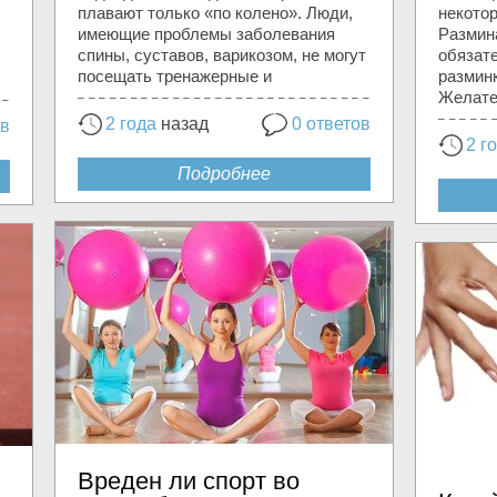
плавают только «по колено». Люди,
некото
имеющие проблемы заболевания
Размин
спины, суставов, варикозом, не могут
обязат
посещать тренажерные и
размин
Желате
2 года
назад
0 ответов
ов
2 г
Подробнее
Вреден ли спорт во