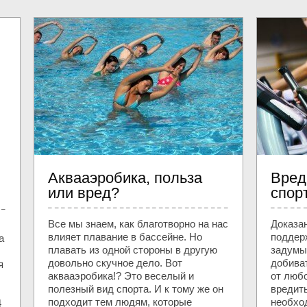
Аквааэробика, польза
Вред
или вред?
спор
Все мы знаем, как благотворно на нас
Доказан
влияет плавание в бассейне. Но
поддер
а
плавать из одной стороны в другую
задумыв
довольно скучное дело. Вот
добива
я
аквааэробика!? Это веселый и
от любо
полезный вид спорта. И к тому же он
вредит
подходит тем людям, которые
необхо
4