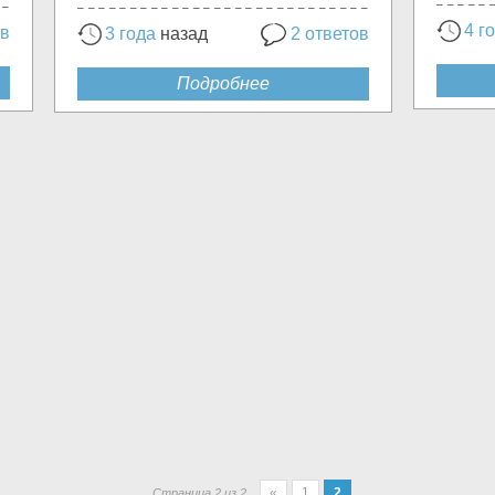
4 г
ов
3 года
назад
2 ответов
Подробнее
«
1
2
Страница 2 из 2