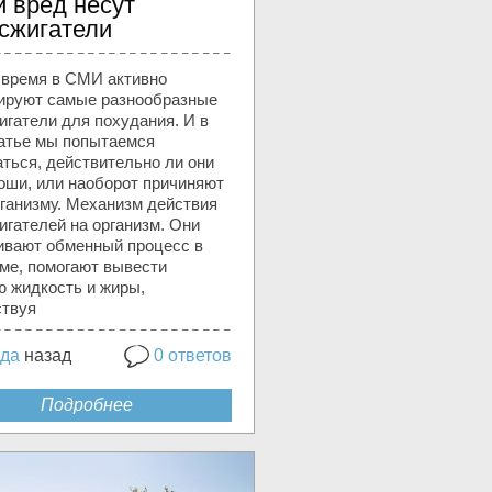
й вред несут
сжигатели
 время в СМИ активно
ируют самые разнообразные
игатели для похудания. И в
татье мы попытаемся
ться, действительно ли они
оши, или наоборот причиняют
рганизму. Механизм действия
игателей на организм. Они
ивают обменный процесс в
зме, помогают вывести
 жидкость и жиры,
ствуя
ода
назад
0 ответов
Подробнее