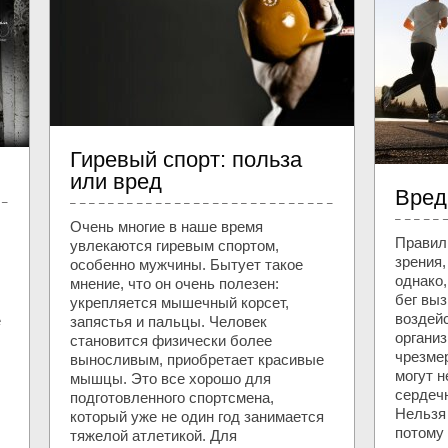
Гиревый спорт: польза
или вред
Вред
Очень многие в наше время
Правил
увлекаются гиревым спортом,
зрения,
особенно мужчины. Бытует такое
однако,
мнение, что он очень полезен:
бег вы
укрепляется мышечный корсет,
воздей
е
запястья и пальцы. Человек
органи
становится физически более
чрезмер
выносливым, приобретает красивые
могут н
мышцы. Это все хорошо для
сердеч
подготовленного спортсмена,
Нельзя 
который уже не один год занимается
потому 
тяжелой атлетикой. Для