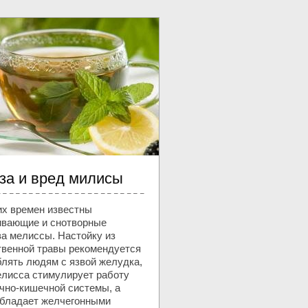
за и вред милисы
их времен известны
ивающие и снотворные
ва мелиссы. Настойку из
твенной травы рекомендуется
блять людям с язвой желудка,
елисса стимулирует работу
чно-кишечной системы, а
обладает желчегонными