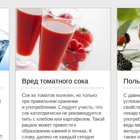
Вред томатного сока
Поль
Сок из томатов полезен, но только
С давн
й
при правильном хранении
успока
и употреблении. Следует учесть, что
свойст
сок категорически не рекомендуется
лекарс
пить с хлебом или картофелем. Такой
употре
рацион может привести к
ведь м
образованию камней в почках. К
желудо
?
слову, далеко не каждый сегодня
также 