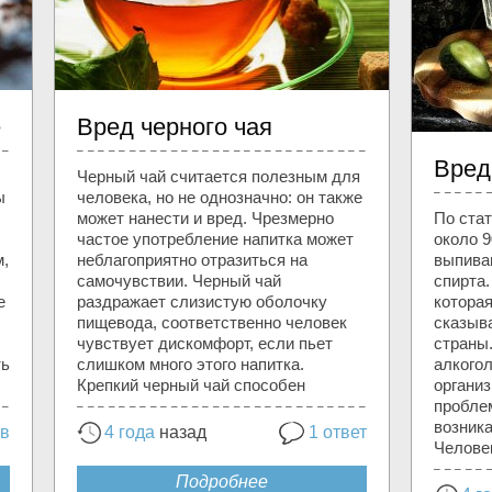
е
Вред черного чая
Вред
Черный чай считается полезным для
ы
человека, но не однозначно: он также
может нанести и вред. Чрезмерно
По ста
частое употребление напитка может
около 9
м,
неблагоприятно отразиться на
выпива
самочувствии. Черный чай
спирта.
е
раздражает слизистую оболочку
котора
пищевода, соответственно человек
сказыв
чувствует дискомфорт, если пьет
страны.
ть
слишком много этого напитка.
алкогол
Крепкий черный чай способен
органи
проблем
возник
ов
4 года
назад
1 ответ
Челове
Подробнее