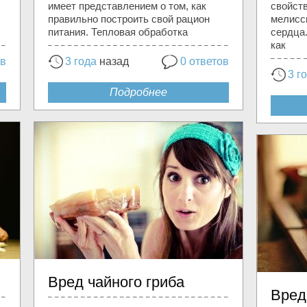
имеет представлением о том, как
свойст
правильно построить свой рацион
мелисс
питания. Тепловая обработка
сердца.
как
ов
3 года
назад
0 ответов
3 г
Подробнее
Вред чайного гриба
Вред