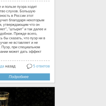
 и пользе пуэра ходит
тво слухов. Большую
ность в России этот
лучил благодаря некоторым
м, утверждающим что он
яет", "штырит" и так далее и
добное. Прежде всего,
ь бы сказать, что пуэр ни в
учае не вставляет и не
. Пуэр, при специальном
вании может дать эффект
ода
назад
5 ответов
Подробнее