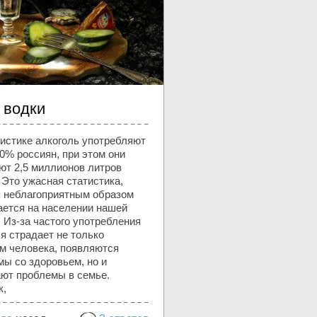
 водки
тистике алкоголь употребляют
0% россиян, при этом они
ют 2,5 миллионов литров
 Это ужасная статистика,
я неблагоприятным образом
ается на населении нашей
 Из-за частого употребления
я страдает не только
зм человека, появляются
ы со здоровьем, но и
ают проблемы в семье.
к,