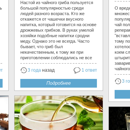
Настой из чайного гриба пользуется
ь
большой популярностью среди
О вреде
людей разного возраста. Кто же
множес
откажется от чашечки вкусного
популяр
напитка, который готовится на основе
чай по
дрожжевых грибков. В руках умелой
репера
хозяйки подобные напитки сродни
"вставл
меду. Однако это не всегда. Часто
тому по
бывает, что гриб был
хотелос
некачественным, к тому же при
коем сл
приготовлении соблюдались не все
штырит
завари
чайного
ет
3 года
назад
1 ответ
3 г
Подробнее