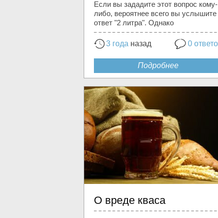
Если вы зададите этот вопрос кому-
либо, вероятнее всего вы услышите
ответ "2 литра". Однако
3 года
назад
0 ответ
Подробнее
О вреде кваса