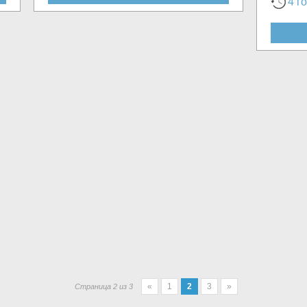
4 г
«
1
2
3
»
Страница 2 из 3