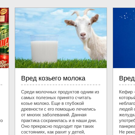
Вред козьего молока
Вред
Среди молочных продуктов одним из
Кефир 
самых полезных принято считать
которы
козье молоко. Еще в глубокой
неблаг
древности с его помощью лечились
людей 
от многих заболеваний. Данная
желудка
го
практика сохранилась и в наши дни.
употре
Оно прекрасно подходит при таких
панкре
состояниях, как рахит у детей,
Не рек