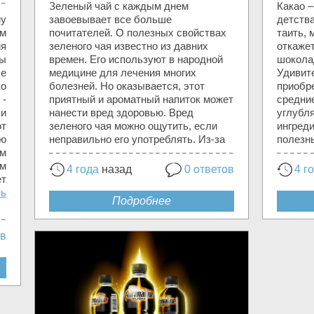
Зеленый чай с каждым днем
Какао 
му
завоевывает все больше
детства
ём
почитателей. О полезных свойствах
таить, 
я
зеленого чая известно из давних
откаже
ны
времен. Его используют в народной
шокола
ле
медицине для лечения многих
Удивите
о
болезней. Но оказывается, этот
приобр
 -
приятный и ароматный напиток может
средни
 и
нанести вред здоровью. Вред
углубля
ют
зеленого чая можно ощутить, если
ингреди
ью
неправильно его употреблять. Из-за
полезн
м
м
4 года
назад
0 ответов
4 г
т
ть
Подробнее
ов