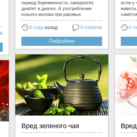
период беременности, панкреатит,
если у 
диабет и диатез. А употребление
живота
козьего молока при раковых
симпто
4 года
назад
0 ответов
4 г
ов
Подробнее
Вред зеленого чая
Вред