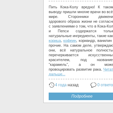
Пить Кока-Колу вредно! К тако
выводу пришли многие врачи во вс
мире. Сторонники движени
здорового образа жизни не соглас
с заявлениями о том, что в Кока-Ко
и Пепси содержатся тольк
натуральные ингредиенты, такие как
корица
,
кофеин
, кориандр, ванилин
прочие. На самом деле, утвержда
они, всё натуральное полност
перечеркивается искусственны
красителем, под название
"карамель", а он може
провоцировать развитие рака.
Чита
дальше...
4 года
назад
0 ответ
Подробнее