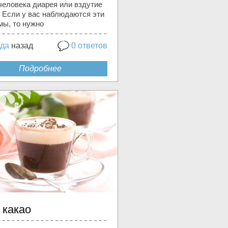
человека диарея или вздутие
. Если у вас наблюдаются эти
мы, то нужно
ода
назад
0 ответов
Подробнее
 какао