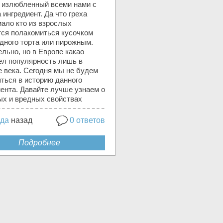
– излюбленный всеми нами с
 ингредиент. Да что греха
мало кто из взрослых
тся полакомиться кусочком
дного торта или пирожным.
льно, но в Европе какао
ел популярность лишь в
е века. Сегодня мы не будем
ться в историю данного
ента. Давайте лучше узнаем о
ых и вредных свойствах
ода
назад
0 ответов
Подробнее